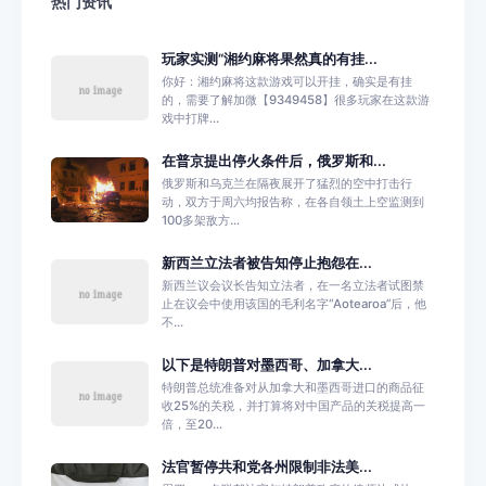
热门资讯
玩家实测“湘约麻将果然真的有挂...
你好：湘约麻将这款游戏可以开挂，确实是有挂
的，需要了解加微【9349458】很多玩家在这款游
戏中打牌...
在普京提出停火条件后，俄罗斯和...
俄罗斯和乌克兰在隔夜展开了猛烈的空中打击行
动，双方于周六均报告称，在各自领土上空监测到
100多架敌方...
新西兰立法者被告知停止抱怨在...
新西兰议会议长告知立法者，在一名立法者试图禁
止在议会中使用该国的毛利名字“Aotearoa”后，他
不...
以下是特朗普对墨西哥、加拿大...
特朗普总统准备对从加拿大和墨西哥进口的商品征
收25%的关税，并打算将对中国产品的关税提高一
倍，至20...
法官暂停共和党各州限制非法美...