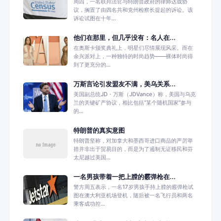
周四，一名联邦法官与特朗普政府的律师达成协
议，搁置了由四名共和党州检察长提起的诉讼。该
诉讼试图在十年...
他们在那里，但几乎没有：名人在...
在奥斯卡颁奖典礼上，明星们尽情展现风采。而在
余兴派对上，一种独特的时尚趋势——裸体时尚得
到了更充分的...
万斯言论引发盟友不满，美乌关系...
美国副总统JD・万斯（JDVance）称，美国与乌克
兰的关键矿产协议，相比包括“某个随机国家”参与
的...
特朗普的真实意图
特朗普坚称，对加拿大和墨西哥进口商品的严厉举
措并非出于贸易目的，而是为了遏制无证移民和芬
太尼越过美国...
一名男孩带着一把上膛的霰弹枪在...
警方周五表示，一名17岁男孩手持上膛的霰弹枪试
图在澳大利亚机场登机，随后被一名飞行员和两名
乘客成功控...