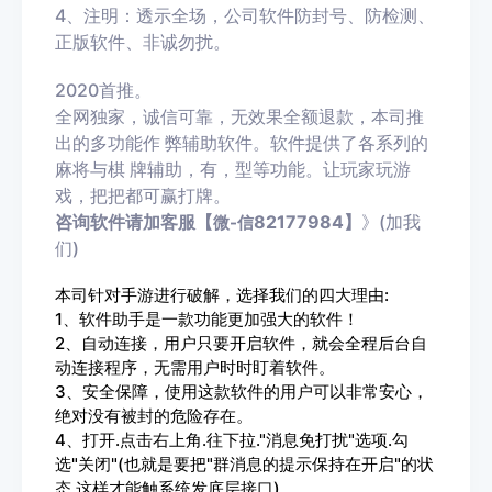
4、注明：透示全场，公司软件防封号、防检测、
正版软件、非诚勿扰。
2020首推。
全网独家，诚信可靠，无效果全额退款，本司推
出的多功能作 弊辅助软件。软件提供了各系列的
麻将与棋 牌辅助，有，型等功能。让玩家玩游
戏，把把都可赢打牌。
咨询软件请加客服【
82177984】
》(加我
微-信
们)
本司针对手游进行破解，选择我们的四大理由:
1、软件助手是一款功能更加强大的软件！
2、自动连接，用户只要开启软件，就会全程后台自
动连接程序，无需用户时时盯着软件。
3、安全保障，使用这款软件的用户可以非
常安心，
绝对没有被封的危险存在。
4、打开.点击右上角.往下拉."消息免打扰"选项.勾
选"关闭"(也就是要把"群消息的提示保持在开启"的状
态.这样才能触系统发底层接口)