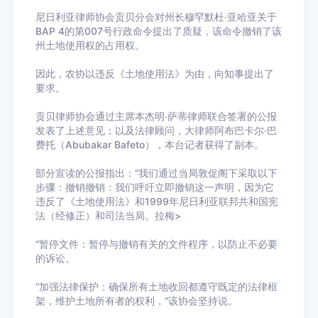
尼日利亚律师协会贡贝分会对州长穆罕默杜·亚哈亚关于
BAP 4的第007号行政命令提出了质疑，该命令撤销了该
州土地使用权的占用权。
因此，农协以违反《土地使用法》为由，向知事提出了
要求。
贡贝律师协会通过主席本杰明·萨蒂律师联合签署的公报
发表了上述意见；以及法律顾问，大律师阿布巴卡尔·巴
费托（Abubakar Bafeto），本台记者获得了副本。
部分宣读的公报指出：“我们通过当局敦促阁下采取以下
步骤：撤销撤销：我们呼吁立即撤销这一声明，因为它
违反了《土地使用法》和1999年尼日利亚联邦共和国宪
法（经修正）和司法当局。拉梅>
“暂停文件：暂停与撤销有关的文件程序，以防止不必要
的诉讼。
“加强法律保护：确保所有土地收回都遵守既定的法律框
架，维护土地所有者的权利，”该协会坚持说。