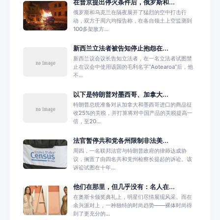
在普京提出停火条件后，俄罗斯和...
俄罗斯和乌克兰在隔夜展开了猛烈的空中打击行
动，双方于周六均报告称，在各自领土上空监测到
100多架敌方...
新西兰立法者被告知停止抱怨在...
新西兰议会议长告知立法者，在一名立法者试图禁
止在议会中使用该国的毛利名字“Aotearoa”后，他
不...
以下是特朗普对墨西哥、加拿大...
特朗普总统准备对从加拿大和墨西哥进口的商品征
收25%的关税，并打算将对中国产品的关税提高一
倍，至20...
法官暂停共和党各州限制非法美...
周四，一名联邦法官与特朗普政府的律师达成协
议，搁置了由四名共和党州检察长提起的诉讼。该
诉讼试图在十年...
他们在那里，但几乎没有：名人在...
在奥斯卡颁奖典礼上，明星们尽情展现风采。而在
余兴派对上，一种独特的时尚趋势——裸体时尚得
到了更充分的...