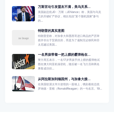
万斯言论引发盟友不满，美乌关系...
美国副总统JD・万斯（JDVance）称，美国与乌克
兰的关键矿产协议，相比包括“某个随机国家”参与
的...
特朗普的真实意图
特朗普坚称，对加拿大和墨西哥进口商品的严厉举
措并非出于贸易目的，而是为了遏制无证移民和芬
太尼越过美国...
一名男孩带着一把上膛的霰弹枪在...
警方周五表示，一名17岁男孩手持上膛的霰弹枪试
图在澳大利亚机场登机，随后被一名飞行员和两名
乘客成功控...
从阿拉斯加到缅因州，与加拿大接...
在美国驻渥太华大使馆的一面墙上，镌刻着前总统
罗纳德・里根（RonaldReagan）的一句名言。19...