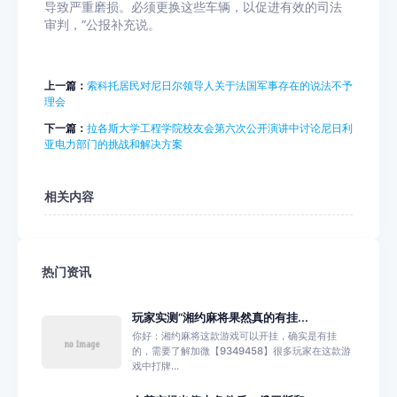
导致严重磨损。必须更换这些车辆，以促进有效的司法
审判，”公报补充说。
上一篇：
索科托居民对尼日尔领导人关于法国军事存在的说法不予
理会
下一篇：
拉各斯大学工程学院校友会第六次公开演讲中讨论尼日利
亚电力部门的挑战和解决方案
相关内容
热门资讯
玩家实测“湘约麻将果然真的有挂...
你好：湘约麻将这款游戏可以开挂，确实是有挂
的，需要了解加微【9349458】很多玩家在这款游
戏中打牌...