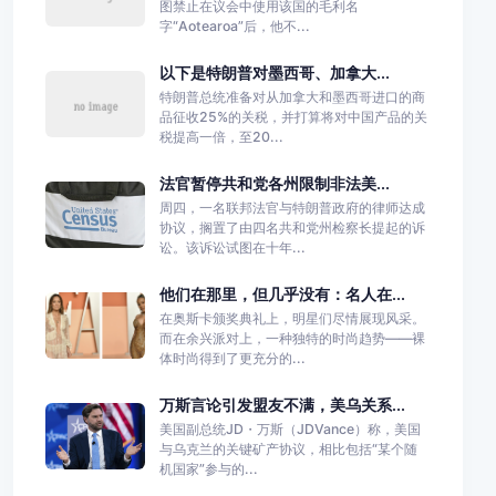
图禁止在议会中使用该国的毛利名
字“Aotearoa”后，他不...
以下是特朗普对墨西哥、加拿大...
特朗普总统准备对从加拿大和墨西哥进口的商
品征收25%的关税，并打算将对中国产品的关
税提高一倍，至20...
法官暂停共和党各州限制非法美...
周四，一名联邦法官与特朗普政府的律师达成
协议，搁置了由四名共和党州检察长提起的诉
讼。该诉讼试图在十年...
他们在那里，但几乎没有：名人在...
在奥斯卡颁奖典礼上，明星们尽情展现风采。
而在余兴派对上，一种独特的时尚趋势——裸
体时尚得到了更充分的...
万斯言论引发盟友不满，美乌关系...
美国副总统JD・万斯（JDVance）称，美国
与乌克兰的关键矿产协议，相比包括“某个随
机国家”参与的...