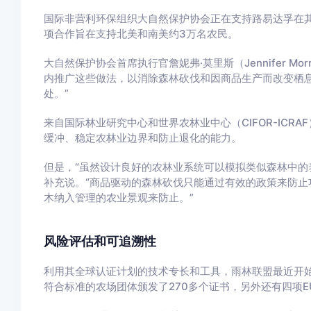
国际非营利环保组织大自然保护协会正在支持路易达孚在
项合作旨在支持北美和南美约3万名农民。
大自然保护协会首席执行官詹妮弗·莫里斯（Jennifer M
内推广这些做法，以消除森林砍伐和因商品生产而改变栖息
处。”
来自国际林业研究中心和世界农林业中心（CIFOR-ICRA
缓冲、稳定农林业边界和防止退化的能力。
但是，“虽然设计良好的农林业系统可以模拟类似森林中的
补充说。“商品驱动的森林砍伐只能通过有效的政策来防止
木纳入管理的农业景观来防止。”
风险评估和可追溯性
利用其全球认证计划的技术专长和工具，雨林联盟最近开始
符合标准的农场团体颁发了270多个证书，另外还有四项E