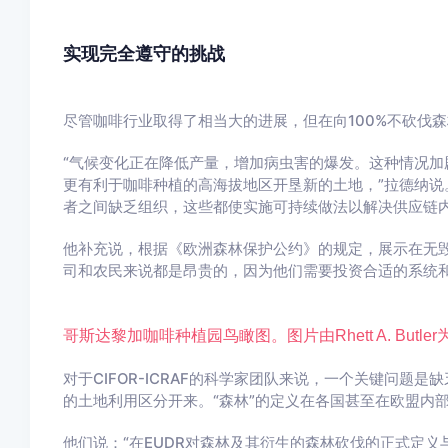
实现完全遵守的挑战
尽管咖啡行业取得了相当大的进展，但在向100%不砍伐森
“气候变化正在降低产量，增加病虫害的爆发。这种情况加
更有利于咖啡种植的高海拔地区开垦新的土地，”拉德纳说
者之间缺乏组织，这些都使实施可持续做法以解决供应链内
他补充说，根据《欧洲森林保护公约》的规定，展示在无毁
司和农民来说都是昂贵的，因为他们需要投资合适的系统和
哥斯达黎加咖啡种植园鸟瞰图。图片由Rhett A. Butler为
对于CIFOR-ICRAF的科学家团队来说，一个关键问题
的土地利用区分开来。“森林”的定义在各国甚至在欧盟内
他们说：“在EUDR对森林及其衍生的森林砍伐的正式定义与