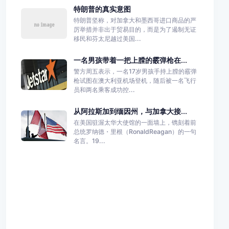
特朗普的真实意图
特朗普坚称，对加拿大和墨西哥进口商品的严
厉举措并非出于贸易目的，而是为了遏制无证
移民和芬太尼越过美国...
一名男孩带着一把上膛的霰弹枪在...
警方周五表示，一名17岁男孩手持上膛的霰弹
枪试图在澳大利亚机场登机，随后被一名飞行
员和两名乘客成功控...
从阿拉斯加到缅因州，与加拿大接...
在美国驻渥太华大使馆的一面墙上，镌刻着前
总统罗纳德・里根（RonaldReagan）的一句
名言。19...