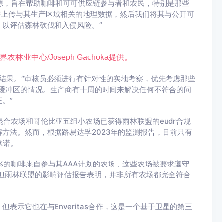
资源，旨在帮助咖啡和可可供应链参与者和农民，特别是那些
需上传与其生产区域相关的地理数据，然后我们将其与公开可
以评估森林砍伐和入侵风险。”
中心/Joseph Gachoka提供。
验证结果。“审核员必须进行有针对性的实地考察，优先考虑那些
定缓冲区的情况。生产商有十周的时间来解决任何不符合的问
。”
混合农场和哥伦比亚五组小农场已获得雨林联盟的eudr合规
方法。然而，根据路易达孚2023年的监测报告，目前只有
承诺。
82%的咖啡来自参与其AAA计划的农场，这些农场被要求遵守
，但雨林联盟的影响评估报告表明，并非所有农场都完全符合
表示它也在与Enveritas合作，这是一个基于卫星的第三
。