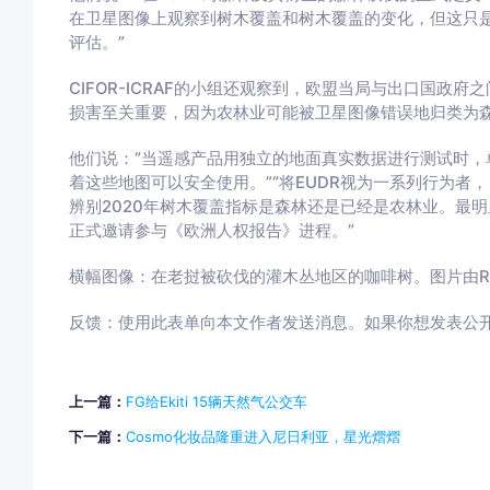
在卫星图像上观察到树木覆盖和树木覆盖的变化，但这只
评估。”
CIFOR-ICRAF的小组还观察到，欧盟当局与出口国政
损害至关重要，因为农林业可能被卫星图像错误地归类为
他们说：“当遥感产品用独立的地面真实数据进行测试时，单
着这些地图可以安全使用。”“将EUDR视为一系列行为者
辨别2020年树木覆盖指标是森林还是已经是农林业。最
正式邀请参与《欧洲人权报告》进程。”
横幅图像：在老挝被砍伐的灌木丛地区的咖啡树。图片由Rhett A
反馈：使用此表单向本文作者发送消息。如果你想发表公
上一篇：
FG给Ekiti 15辆天然气公交车
下一篇：
Cosmo化妆品隆重进入尼日利亚，星光熠熠