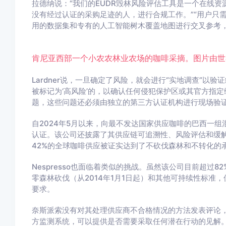
拉德纳说：“我们的EUDR毁林风险评估工具是一个在线
没有经过认证的采购足迹的人，进行合规工作。”“用户只
用的数据集和专有的人工智能树木覆盖地图进行交叉参考，
肯尼亚西部一个小农农林业农场的咖啡采摘。图片由世界农林业
Lardner说，一旦确定了风险，就会进行“实地调查”以
被标记为‘高风险’的，以确认任何侵犯保护区或其官方指
题，这些问题还必须由独立的第三方认证机构进行现场验证
自2024年5月以来，向最不发达国家供应咖啡的巴西一组
认证。该公司还披露了其供应链可追溯性、风险评估和缓解
42%的全球咖啡供应被证实达到了不砍伐森林和不转化的
Nespresso也面临着类似的挑战。虽然该公司目前超过
零森林砍伐（从2014年1月1日起）和其他可持续性标准
要求。
奈斯派索没有对其处理供应商不合格情况的方法发表评论，但
方监测系统，可以提供是否需要采取任何潜在行动的见解