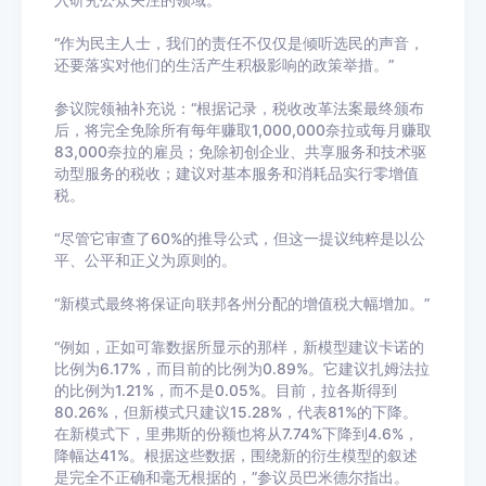
入研究公众关注的领域。
“作为民主人士，我们的责任不仅仅是倾听选民的声音，
还要落实对他们的生活产生积极影响的政策举措。”
参议院领袖补充说：“根据记录，税收改革法案最终颁布
后，将完全免除所有每年赚取1,000,000奈拉或每月赚取
83,000奈拉的雇员；免除初创企业、共享服务和技术驱
动型服务的税收；建议对基本服务和消耗品实行零增值
税。
“尽管它审查了60%的推导公式，但这一提议纯粹是以公
平、公平和正义为原则的。
“新模式最终将保证向联邦各州分配的增值税大幅增加。”
“例如，正如可靠数据所显示的那样，新模型建议卡诺的
比例为6.17%，而目前的比例为0.89%。它建议扎姆法拉
的比例为1.21%，而不是0.05%。目前，拉各斯得到
80.26%，但新模式只建议15.28%，代表81%的下降。
在新模式下，里弗斯的份额也将从7.74%下降到4.6%，
降幅达41%。根据这些数据，围绕新的衍生模型的叙述
是完全不正确和毫无根据的，”参议员巴米德尔指出。