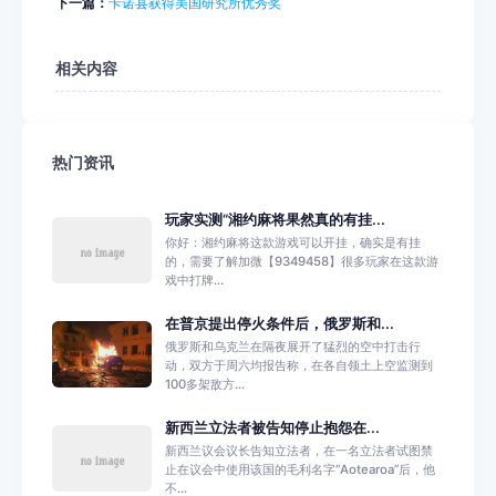
下一篇：
卡诺县获得美国研究所优秀奖
相关内容
热门资讯
玩家实测“湘约麻将果然真的有挂...
你好：湘约麻将这款游戏可以开挂，确实是有挂
的，需要了解加微【9349458】很多玩家在这款游
戏中打牌...
在普京提出停火条件后，俄罗斯和...
俄罗斯和乌克兰在隔夜展开了猛烈的空中打击行
动，双方于周六均报告称，在各自领土上空监测到
100多架敌方...
新西兰立法者被告知停止抱怨在...
新西兰议会议长告知立法者，在一名立法者试图禁
止在议会中使用该国的毛利名字“Aotearoa”后，他
不...