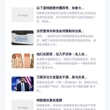
以下是特朗普对墨西哥、加拿大...
特朗普总统准备对从加拿大和墨西哥进口的商品征
收25%的关税，并打算将对中国产品的关税提高一
倍，至20...
法官暂停共和党各州限制非法美...
周四，一名联邦法官与特朗普政府的律师达成协
议，搁置了由四名共和党州检察长提起的诉讼。该
诉讼试图在十年...
他们在那里，但几乎没有：名人在...
在奥斯卡颁奖典礼上，明星们尽情展现风采。而在
余兴派对上，一种独特的时尚趋势——裸体时尚得
到了更充分的...
万斯言论引发盟友不满，美乌关系...
美国副总统JD・万斯（JDVance）称，美国与乌克
兰的关键矿产协议，相比包括“某个随机国家”参与
的...
特朗普的真实意图
特朗普坚称，对加拿大和墨西哥进口商品的严厉举
措并非出于贸易目的，而是为了遏制无证移民和芬