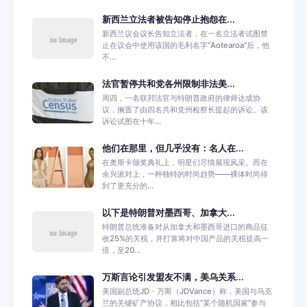
新西兰立法者被告知停止抱怨在...
新西兰议会议长告知立法者，在一名立法者试图禁
止在议会中使用该国的毛利名字“Aotearoa”后，他
不...
法官暂停共和党各州限制非法美...
周四，一名联邦法官与特朗普政府的律师达成协
议，搁置了由四名共和党州检察长提起的诉讼。该
诉讼试图在十年...
他们在那里，但几乎没有：名人在...
在奥斯卡颁奖典礼上，明星们尽情展现风采。而在
余兴派对上，一种独特的时尚趋势——裸体时尚得
到了更充分的...
以下是特朗普对墨西哥、加拿大...
特朗普总统准备对从加拿大和墨西哥进口的商品征
收25%的关税，并打算将对中国产品的关税提高一
倍，至20...
万斯言论引发盟友不满，美乌关系...
美国副总统JD・万斯（JDVance）称，美国与乌克
兰的关键矿产协议，相比包括“某个随机国家”参与