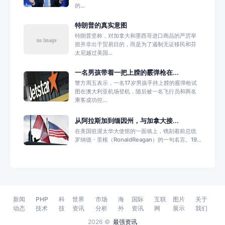
的...
特朗普的真实意图
特朗普坚称，对加拿大和墨西哥进口商品的严厉举
措并非出于贸易目的，而是为了遏制无证移民和芬
太尼越过美国...
一名男孩带着一把上膛的霰弹枪在...
警方周五表示，一名17岁男孩手持上膛的霰弹枪试
图在澳大利亚机场登机，随后被一名飞行员和两名
乘客成功控...
从阿拉斯加到缅因州，与加拿大接...
在美国驻渥太华大使馆的一面墙上，镌刻着前总统
罗纳德・里根（RonaldReagan）的一句名言。19...
新闻
PHP
科
世界
市场
海
国际
互联
图片
关于
动态
技术
技
资讯
分析
外
资讯
网
展示
我们
2026 ©
最强资讯