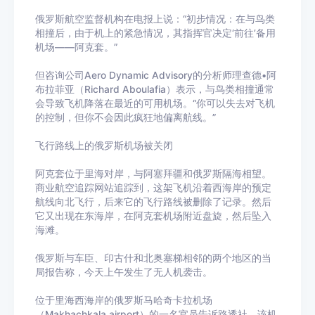
俄罗斯航空监督机构在电报上说：“初步情况：在与鸟类
相撞后，由于机上的紧急情况，其指挥官决定‘前往’备用
机场——阿克套。”
但咨询公司Aero Dynamic Advisory的分析师理查德•阿
布拉菲亚（Richard Aboulafia）表示，与鸟类相撞通常
会导致飞机降落在最近的可用机场。“你可以失去对飞机
的控制，但你不会因此疯狂地偏离航线。”
飞行路线上的俄罗斯机场被关闭
阿克套位于里海对岸，与阿塞拜疆和俄罗斯隔海相望。
商业航空追踪网站追踪到，这架飞机沿着西海岸的预定
航线向北飞行，后来它的飞行路线被删除了记录。然后
它又出现在东海岸，在阿克套机场附近盘旋，然后坠入
海滩。
俄罗斯与车臣、印古什和北奥塞梯相邻的两个地区的当
局报告称，今天上午发生了无人机袭击。
位于里海西海岸的俄罗斯马哈奇卡拉机场
（Makhachkala airport）的一名官员告诉路透社，该机