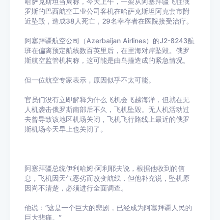
哈萨克斯坦当局称，今天上午，一架从阿塞拜疆飞往俄
罗斯的巴西航空工业公司客机在哈萨克斯坦阿克套市附
近坠毁，造成38人死亡，29名幸存者在医院接受治疗。
阿塞拜疆航空公司（Azerbaijan Airlines）的J2-8243航
班在偏离预定航线数百英里后，在里海对岸坠毁。俄罗
斯航空监管机构称，这可能是由鸟撞造成的紧急情况。
但一位航空专家表示，原因似乎不太可能。
官员们没有立即解释为什么飞机会飞越海洋，但就在无
人机袭击俄罗斯南部后不久，飞机坠毁。无人机活动过
去曾导致该地区机场关闭，飞机飞行路线上最近的俄罗
斯机场今天早上也关闭了。
阿塞拜疆总统伊利哈姆·阿利耶夫说，根据他收到的信
息，飞机因天气恶劣而改变航线，但他补充说，坠机原
因尚不清楚，必须进行全面调查。
他说：“这是一个巨大的悲剧，已经成为阿塞拜疆人民的
巨大悲痛。”