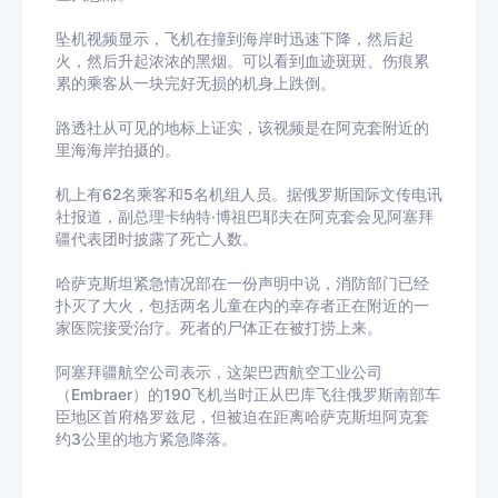
坠机视频显示，飞机在撞到海岸时迅速下降，然后起
火，然后升起浓浓的黑烟。可以看到血迹斑斑、伤痕累
累的乘客从一块完好无损的机身上跌倒。
路透社从可见的地标上证实，该视频是在阿克套附近的
里海海岸拍摄的。
机上有62名乘客和5名机组人员。据俄罗斯国际文传电讯
社报道，副总理卡纳特·博祖巴耶夫在阿克套会见阿塞拜
疆代表团时披露了死亡人数。
哈萨克斯坦紧急情况部在一份声明中说，消防部门已经
扑灭了大火，包括两名儿童在内的幸存者正在附近的一
家医院接受治疗。死者的尸体正在被打捞上来。
阿塞拜疆航空公司表示，这架巴西航空工业公司
（Embraer）的190飞机当时正从巴库飞往俄罗斯南部车
臣地区首府格罗兹尼，但被迫在距离哈萨克斯坦阿克套
约3公里的地方紧急降落。