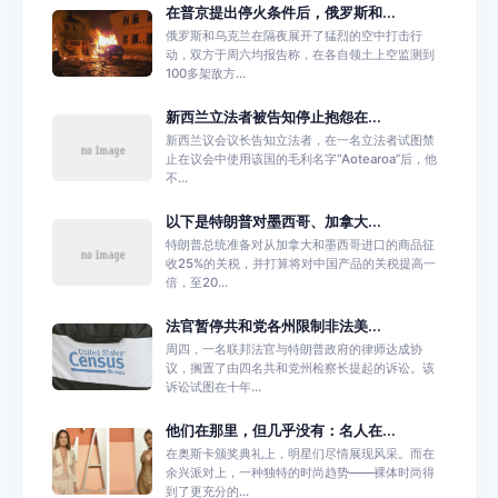
在普京提出停火条件后，俄罗斯和...
俄罗斯和乌克兰在隔夜展开了猛烈的空中打击行
动，双方于周六均报告称，在各自领土上空监测到
100多架敌方...
新西兰立法者被告知停止抱怨在...
新西兰议会议长告知立法者，在一名立法者试图禁
止在议会中使用该国的毛利名字“Aotearoa”后，他
不...
以下是特朗普对墨西哥、加拿大...
特朗普总统准备对从加拿大和墨西哥进口的商品征
收25%的关税，并打算将对中国产品的关税提高一
倍，至20...
法官暂停共和党各州限制非法美...
周四，一名联邦法官与特朗普政府的律师达成协
议，搁置了由四名共和党州检察长提起的诉讼。该
诉讼试图在十年...
他们在那里，但几乎没有：名人在...
在奥斯卡颁奖典礼上，明星们尽情展现风采。而在
余兴派对上，一种独特的时尚趋势——裸体时尚得
到了更充分的...