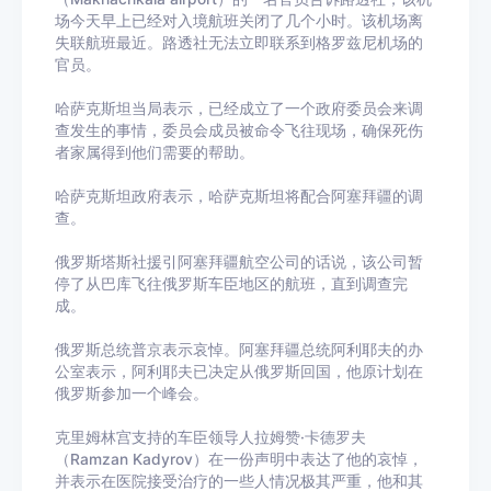
场今天早上已经对入境航班关闭了几个小时。该机场离
失联航班最近。路透社无法立即联系到格罗兹尼机场的
官员。
哈萨克斯坦当局表示，已经成立了一个政府委员会来调
查发生的事情，委员会成员被命令飞往现场，确保死伤
者家属得到他们需要的帮助。
哈萨克斯坦政府表示，哈萨克斯坦将配合阿塞拜疆的调
查。
俄罗斯塔斯社援引阿塞拜疆航空公司的话说，该公司暂
停了从巴库飞往俄罗斯车臣地区的航班，直到调查完
成。
俄罗斯总统普京表示哀悼。阿塞拜疆总统阿利耶夫的办
公室表示，阿利耶夫已决定从俄罗斯回国，他原计划在
俄罗斯参加一个峰会。
克里姆林宫支持的车臣领导人拉姆赞·卡德罗夫
（Ramzan Kadyrov）在一份声明中表达了他的哀悼，
并表示在医院接受治疗的一些人情况极其严重，他和其