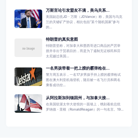
万斯言论引发盟友不满，美乌关系...
美国副总统JD・万斯（JDVance）称，美国与乌克
兰的关键矿产协议，相比包括“某个随机国家”参与
的...
特朗普的真实意图
特朗普坚称，对加拿大和墨西哥进口商品的严厉举
措并非出于贸易目的，而是为了遏制无证移民和芬
太尼越过美国...
一名男孩带着一把上膛的霰弹枪在...
警方周五表示，一名17岁男孩手持上膛的霰弹枪试
图在澳大利亚机场登机，随后被一名飞行员和两名
乘客成功控...
从阿拉斯加到缅因州，与加拿大接...
在美国驻渥太华大使馆的一面墙上，镌刻着前总统
罗纳德・里根（RonaldReagan）的一句名言。19...