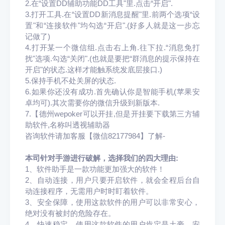
2.在“设置DD辅助功能DD工具"里.点击“开启".
3.打开工具.在“设置DD新消息提醒"里.前两个选项“设
置"和“连接软件"均勾选“开启".(好多人就是这一步忘
记做了)
4.打开某一个微信组.点击右上角.往下拉.“消息免打
扰"选项.勾选“关闭".(也就是要把“群消息的提示保持在
开启"的状态.这样才能触系统发底层接口.)
5.保持手机不处关屏的状态.
6.如果你还没有成功.首
先确认你是智能手机(苹果安
卓均可).其次需要你的微信升级到新版本.
7.【德州wepoker可以开挂,但是开挂要下载第三方辅
助软件,名称叫透视辅助器
咨询软件请加客服【
微信
82177984】了解-
本司针对手游进行破解，选择我们的四大理由:
1、软件助手是一款功能更加强大的软件！
2、自动连接，用户只要开启软件，就会全程后台自
动连接程序，无需用户时时盯着软件。
3、安全保障，使用这款软件的用户可以非常安心，
绝对没有被封的危险存在。
4、快速稳定，使用这款软件的用户肯定是土豪。安