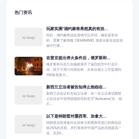
热门资讯
玩家实测“湘约麻将果然真的有挂...
你好：湘约麻将这款游戏可以开挂，确实是有挂
的，需要了解加微【9349458】很多玩家在这款游
戏中打牌...
在普京提出停火条件后，俄罗斯和...
俄罗斯和乌克兰在隔夜展开了猛烈的空中打击行
动，双方于周六均报告称，在各自领土上空监测到
100多架敌方...
新西兰立法者被告知停止抱怨在...
新西兰议会议长告知立法者，在一名立法者试图禁
止在议会中使用该国的毛利名字“Aotearoa”后，他
不...
以下是特朗普对墨西哥、加拿大...
特朗普总统准备对从加拿大和墨西哥进口的商品征
收25%的关税，并打算将对中国产品的关税提高一
倍，至20...