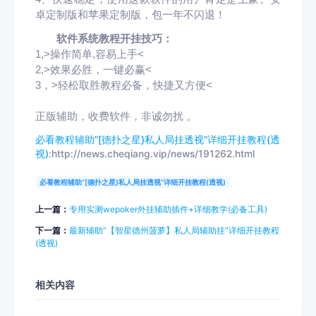
卓定制版和苹果定制版，包一年不闪退！
软件系统教程开挂技巧
：
1,>操作简单,容易上手<
2,>效果必胜，一键必赢<
3，>轻松取胜教程必备，快捷又方便<
正版辅助，收费软件，非诚勿扰 。
必看教程辅助“[德扑之星}私人局挂透视”详细开挂教程(透
视)
:http://news.cheqiang.vip/news/191262.html
必看教程辅助“[德扑之星}私人局挂透视”详细开挂教程(透视)
上一篇：
专用实测wepoker外挂辅助插件+详细教学(必备工具)
下一篇：
最新辅助“【智星德州菠萝】私人局辅助挂”详细开挂教程
(透视)
相关内容