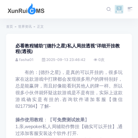
首页
世界资讯
正文
必看教程辅助“[德扑之星}私人局挂透视”详细开挂教
程(透视)
fasha01
2025-09-13 23:46:42
0
次
有的：[德扑之星}，是真的可以开挂的，很多玩
家在这款游戏中打牌都会发现很多用户的牌特别好，
总是能赢牌，而且好像能看到其他人的牌一样。所以
很多小伙伴就怀疑这款游戏是不是有挂，实际上这款
游戏确实是有挂的.咨询软件请加客服【
微信
82177984】了解-
操作使用教程
：【
可
免费
测试效果
】
1.亲,wepoker私人局辅助作弊挂【确实可以开挂】,通
过添加客服安装这个软件.打开.