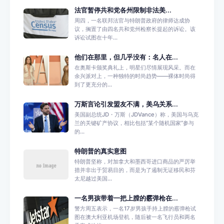
法官暂停共和党各州限制非法美...
周四，一名联邦法官与特朗普政府的律师达成协
议，搁置了由四名共和党州检察长提起的诉讼。该
诉讼试图在十年...
他们在那里，但几乎没有：名人在...
在奥斯卡颁奖典礼上，明星们尽情展现风采。而在
余兴派对上，一种独特的时尚趋势——裸体时尚得
到了更充分的...
万斯言论引发盟友不满，美乌关系...
美国副总统JD・万斯（JDVance）称，美国与乌克
兰的关键矿产协议，相比包括“某个随机国家”参与
的...
特朗普的真实意图
特朗普坚称，对加拿大和墨西哥进口商品的严厉举
措并非出于贸易目的，而是为了遏制无证移民和芬
太尼越过美国...
一名男孩带着一把上膛的霰弹枪在...
警方周五表示，一名17岁男孩手持上膛的霰弹枪试
图在澳大利亚机场登机，随后被一名飞行员和两名