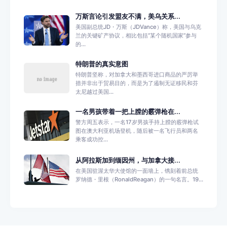
万斯言论引发盟友不满，美乌关系...
美国副总统JD・万斯（JDVance）称，美国与乌克
兰的关键矿产协议，相比包括“某个随机国家”参与
的...
特朗普的真实意图
特朗普坚称，对加拿大和墨西哥进口商品的严厉举
措并非出于贸易目的，而是为了遏制无证移民和芬
太尼越过美国...
一名男孩带着一把上膛的霰弹枪在...
警方周五表示，一名17岁男孩手持上膛的霰弹枪试
图在澳大利亚机场登机，随后被一名飞行员和两名
乘客成功控...
从阿拉斯加到缅因州，与加拿大接...
在美国驻渥太华大使馆的一面墙上，镌刻着前总统
罗纳德・里根（RonaldReagan）的一句名言。19...