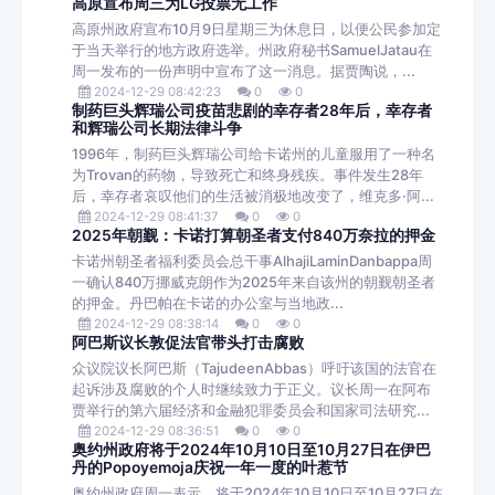
高原宣布周三为LG投票无工作
高原州政府宣布10月9日星期三为休息日，以便公民参加定
于当天举行的地方政府选举。州政府秘书SamuelJatau在
周一发布的一份声明中宣布了这一消息。据贾陶说，...
2024-12-29 08:42:23
0
0
制药巨头辉瑞公司疫苗悲剧的幸存者28年后，幸存者
和辉瑞公司长期法律斗争
1996年，制药巨头辉瑞公司给卡诺州的儿童服用了一种名
为Trovan的药物，导致死亡和终身残疾。事件发生28年
后，幸存者哀叹他们的生活被消极地改变了，维克多·阿...
2024-12-29 08:41:37
0
0
2025年朝觐：卡诺打算朝圣者支付840万奈拉的押金
卡诺州朝圣者福利委员会总干事AlhajiLaminDanbappa周
一确认840万挪威克朗作为2025年来自该州的朝觐朝圣者
的押金。丹巴帕在卡诺的办公室与当地政...
2024-12-29 08:38:14
0
0
阿巴斯议长敦促法官带头打击腐败
众议院议长阿巴斯（TajudeenAbbas）呼吁该国的法官在
起诉涉及腐败的个人时继续致力于正义。议长周一在阿布
贾举行的第六届经济和金融犯罪委员会和国家司法研究...
2024-12-29 08:36:51
0
0
奥约州政府将于2024年10月10日至10月27日在伊巴
丹的Popoyemoja庆祝一年一度的叶惹节
奥约州政府周一表示，将于2024年10月10日至10月27日在