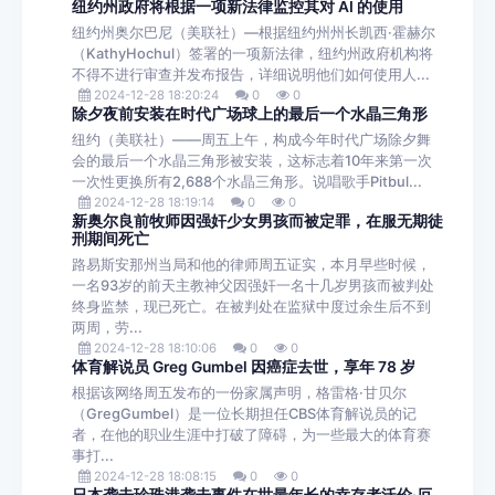
纽约州政府将根据一项新法律监控其对 AI 的使用
纽约州奥尔巴尼（美联社）—根据纽约州州长凯西·霍赫尔
（KathyHochul）签署的一项新法律，纽约州政府机构将
不得不进行审查并发布报告，详细说明他们如何使用人...
2024-12-28 18:20:24
0
0
除夕夜前安装在时代广场球上的最后一个水晶三角形
纽约（美联社）——周五上午，构成今年时代广场除夕舞
会的最后一个水晶三角形被安装，这标志着10年来第一次
一次性更换所有2,688个水晶三角形。说唱歌手Pitbul...
2024-12-28 18:19:14
0
0
新奥尔良前牧师因强奸少女男孩而被定罪，在服无期徒
刑期间死亡
路易斯安那州当局和他的律师周五证实，本月早些时候，
一名93岁的前天主教神父因强奸一名十几岁男孩而被判处
终身监禁，现已死亡。在被判处在监狱中度过余生后不到
两周，劳...
2024-12-28 18:10:06
0
0
体育解说员 Greg Gumbel 因癌症去世，享年 78 岁
根据该网络周五发布的一份家属声明，格雷格·甘贝尔
（GregGumbel）是一位长期担任CBS体育解说员的记
者，在他的职业生涯中打破了障碍，为一些最大的体育赛
事打...
2024-12-28 18:08:15
0
0