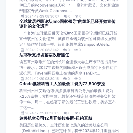
伊巴丹的Popoyemoja庆祝一年一度的叶惹节。文化和旅游
部国家专员WasiuOlatubosu...
2024-12-29 08:36:07
0
0
全球散居侨民论坛Imo国家领导”的组织已经开始宣传
该州的文化遗产
一个名为“全球散居侨民论坛Imo国家领导”的组织已经开始
宣传该州的文化遗产，就像它承诺为该州的可持续发展制
定可操作的战略一样。该组织总主席SampsonUdeh...
2024-12-29 08:31:42
0
0
法耶米支持埃基蒂政府连任
埃基蒂州刚刚卸任的州长和全进步大会主席卡耶德·法耶米
博士表示，2027年该州的国民和州议会成员将不会自动往
返机票。Fayemi周四晚上在他的家乡IsanEkit...
2024-12-29 08:30:15
0
0
Ododo批准科吉工人的最低工资为72,500奈拉
科吉州州长艾哈迈德·奥多批准科吉公务员的最低工资为
7.25万奈拉，立即生效。总督还将核定款项的税务负担暂
停一年。周一，在签署了新的最低工资协议后，奥多宣布
了这一...
2024-12-29 08:28:09
0
0
达美航空公司12月开始拉各斯-纽约直航
美国历史最悠久、全球历史第七悠久的达美航空公司
（DeltaAirLines）已敲定计划，将于2024年12月重新推出