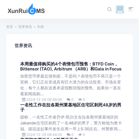
首页
世界资讯
列表
世界资讯
本周最值得购买的4个表情包币预售：BTFD Coin，
Bittensor (TAO), Arbitrum （ARB）和Gala in Focus
加密货币界最近很热闹，不是吗？表情包币不再只是一个
笑柄，它们正在变成具有巨大潜力的合法投资。市场在变
化，每个人都在追逐承诺指数回报的预售。如果你一直在
看新闻或刷...
2024-12-29 08:49:06
0
0
一名性工作在拉各斯州莱基地区住宅区刺死48岁的男
子
据称，一名性工作者乔伊·凯尔文在拉各斯州莱基地区的
Jakande住宅区刺死了一名48岁的男子，警方称他为奥卡
福。据说这起事件发生在周一早上5:30左右。州警察局...
2024-12-29 08:44:00
0
0