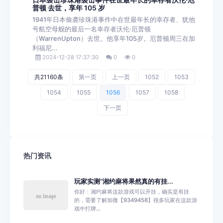
日本袭击珍珠港袭击事件在世最年长的幸存者沃伦·厄
普顿 去世，享年 105 岁
1941年日本偷袭珍珠港事件中在世最年长的幸存者、犹他
号航空母舰的最后一名幸存者沃伦·厄普顿
（WarrenUpton）去世。他享年105岁。厄普顿周三在加
利福尼...
2024-12-28 17:37:30
0
0
共21160条
第一页
上一页
1052
1053
1054
1055
1056
1057
1058
下一页
热门资讯
玩家实测“湘约麻将果然真的有挂...
你好：湘约麻将这款游戏可以开挂，确实是有挂
的，需要了解加微【9349458】很多玩家在这款游
戏中打牌...