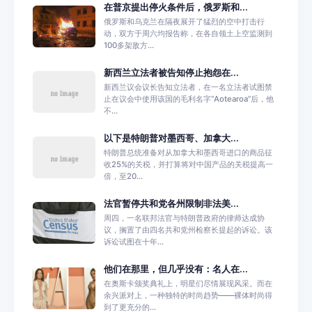
在普京提出停火条件后，俄罗斯和...
俄罗斯和乌克兰在隔夜展开了猛烈的空中打击行
动，双方于周六均报告称，在各自领土上空监测到
100多架敌方...
新西兰立法者被告知停止抱怨在...
新西兰议会议长告知立法者，在一名立法者试图禁
止在议会中使用该国的毛利名字“Aotearoa”后，他
不...
以下是特朗普对墨西哥、加拿大...
特朗普总统准备对从加拿大和墨西哥进口的商品征
收25%的关税，并打算将对中国产品的关税提高一
倍，至20...
法官暂停共和党各州限制非法美...
周四，一名联邦法官与特朗普政府的律师达成协
议，搁置了由四名共和党州检察长提起的诉讼。该
诉讼试图在十年...
他们在那里，但几乎没有：名人在...
在奥斯卡颁奖典礼上，明星们尽情展现风采。而在
余兴派对上，一种独特的时尚趋势——裸体时尚得
到了更充分的...