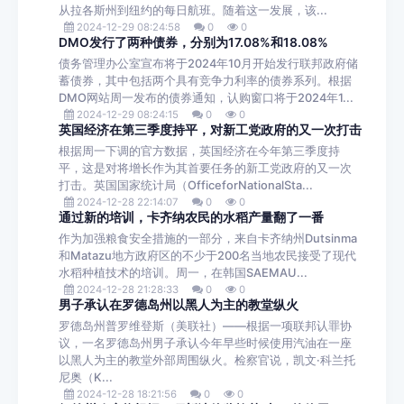
从拉各斯州到纽约的每日航班。随着这一发展，该...
2024-12-29 08:24:58
0
0
DMO发行了两种债券，分别为17.08%和18.08%
债务管理办公室宣布将于2024年10月开始发行联邦政府储
蓄债券，其中包括两个具有竞争力利率的债券系列。根据
DMO网站周一发布的债券通知，认购窗口将于2024年1...
2024-12-29 08:24:15
0
0
英国经济在第三季度持平，对新工党政府的又一次打击
根据周一下调的官方数据，英国经济在今年第三季度持
平，这是对将增长作为其首要任务的新工党政府的又一次
打击。英国国家统计局（OfficeforNationalSta...
2024-12-28 22:14:07
0
0
通过新的培训，卡齐纳农民的水稻产量翻了一番
作为加强粮食安全措施的一部分，来自卡齐纳州Dutsinma
和Matazu地方政府区的不少于200名当地农民接受了现代
水稻种植技术的培训。周一，在韩国SAEMAU...
2024-12-28 21:28:33
0
0
男子承认在罗德岛州以黑人为主的教堂纵火
罗德岛州普罗维登斯（美联社）——根据一项联邦认罪协
议，一名罗德岛州男子承认今年早些时候使用汽油在一座
以黑人为主的教堂外部周围纵火。检察官说，凯文·科兰托
尼奥（K...
2024-12-28 18:21:56
0
0