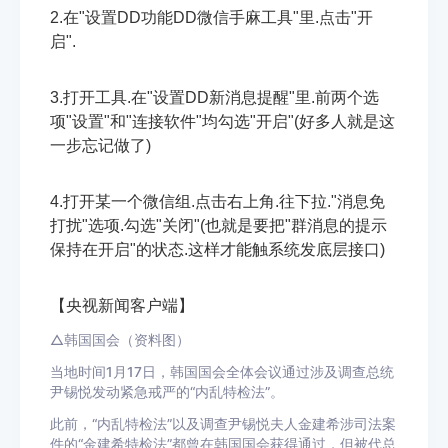
2.在"设置DD功能DD微信手麻工具"里.点击"开
启".
3.打开工具.在"设置DD新消息提醒"里.前两个选
项"设置"和"连接软件"均勾选"开启"(好多人就是这
一步忘记做了)
4.打开某一个微信组.点击右上角.往下拉."消息免
打扰"选项.勾选"关闭"(也就是要把"群消息的提示
保持在开启"的状态.这样才能触系统发底层接口)
【央视新闻客户端】
△韩国国会（资料图）
当地时间1月17日，韩国国会全体会议通过涉及调查总统
尹锡悦发动紧急戒严的“内乱特检法”。
此前，“内乱特检法”以及调查尹锡悦夫人金建希涉司法案
件的“金建希特检法”都曾在韩国国会获得通过，但被代总