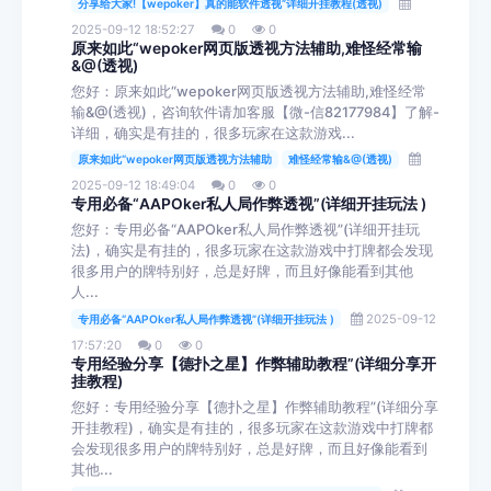
分享给大家!【wepoker】真的能软件透视”详细开挂教程(透视)
2025-09-12 18:52:27
0
0
原来如此“wepoker网页版透视方法辅助,难怪经常输
&@(透视)
您好：原来如此“wepoker网页版透视方法辅助,难怪经常
输&@(透视)，咨询软件请加客服【微-信82177984】了解-
详细，确实是有挂的，很多玩家在这款游戏...
原来如此“wepoker网页版透视方法辅助
难怪经常输&@(透视)
2025-09-12 18:49:04
0
0
专用必备“AAPOker私人局作弊透视”(详细开挂玩法 )
您好：专用必备“AAPOker私人局作弊透视”(详细开挂玩
法)，确实是有挂的，很多玩家在这款游戏中打牌都会发现
很多用户的牌特别好，总是好牌，而且好像能看到其他
人...
2025-09-12
专用必备“AAPOker私人局作弊透视”(详细开挂玩法 )
17:57:20
0
0
专用经验分享【德扑之星】作弊辅助教程”(详细分享开
挂教程)
您好：专用经验分享【德扑之星】作弊辅助教程”(详细分享
开挂教程)，确实是有挂的，很多玩家在这款游戏中打牌都
会发现很多用户的牌特别好，总是好牌，而且好像能看到
其他...