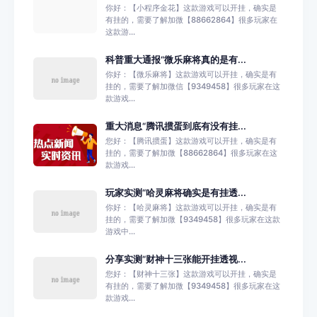
你好：【小程序金花】这款游戏可以开挂，确实是
有挂的，需要了解加微【88662864】很多玩家在
这款游...
科普重大通报“微乐麻将真的是有...
你好：【微乐麻将】这款游戏可以开挂，确实是有
挂的，需要了解加微信【9349458】很多玩家在这
款游戏...
重大消息“腾讯掼蛋到底有没有挂...
您好：【腾讯掼蛋】这款游戏可以开挂，确实是有
挂的，需要了解加微【88662864】很多玩家在这
款游戏...
玩家实测“哈灵麻将确实是有挂透...
你好：【哈灵麻将】这款游戏可以开挂，确实是有
挂的，需要了解加微【9349458】很多玩家在这款
游戏中...
分享实测“财神十三张能开挂透视...
您好：【财神十三张】这款游戏可以开挂，确实是
有挂的，需要了解加微【9349458】很多玩家在这
款游戏...