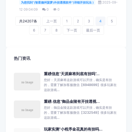
2025-09-
为您找到”(智星德州菠萝)外挂透视软件”(详细开挂玩法 )
12 09:04:09
0
0
共24207条
上一页
1
2
3
4
5
6
7
8
下一页
最后一页
热门资讯
重磅信息“天涯麻将到底有挂吗”...
您好：天涯麻将这款游戏可以开挂，确实是有挂
的，需要了解加客服微信【6948699】很多玩家在
这款游戏...
重磅.信息“御品金陵有开挂透视...
您好：御品金陵这款游戏可以开挂，确实是有挂
的，需要了解加客服微信【3232549】很多玩家在
这款游戏...
玩家实测“小程序金花真的有挂吗...