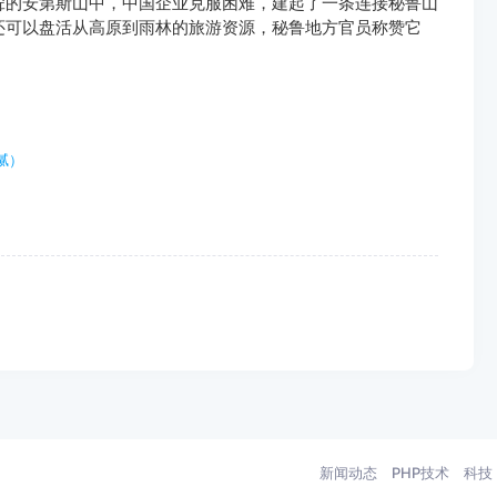
耸的安第斯山中，中国企业克服困难，建起了一条连接秘鲁山
还可以盘活从高原到雨林的旅游资源，秘鲁地方官员称赞它
腻）
新闻动态
PHP技术
科技