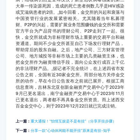
大单一传染源死因，造成的死亡患者例数几乎是HIV感染
或艾滋病患者的2倍。,如今回看，金交所的兴起和衰落与
中国资管行业的发展紧密相关。尤其随着当年私募理
财、P2P的兴起，需要扩展业务范围赚钱的金交所和需要
官方平台为产品背书的理财公司、P2P走到了一起。很
快，金交所就成为非标理财市场上重要的交易平台和融
资通道。期间不少金交所甚至自己下场发行理财产品，
帮助背后的股东自融。之后，地产公司、三方财富管理
公司、地方城投等非标市场上主要的几类融资主体，也
把金交所作为融资增信手段，面向公众发行成百上千亿
的非法理财产品。,据记者不完全统计，在上述四省市发
公告之前，全国有近30家金交所。而部分地方关停金交
所的动作，早在今日公告发布之前就已展开。根据工商
信息查询，吉林东北亚创新金融资产交易中心于2023年
9月已更名退出，南宁金融资产交易中心于2023年11月
已更名退出，两者都不再具备金交所资质。而上述西安
百金金交中心，则于2023年12月22日就已完成注销。
上一篇：
重大通报！“怡情互娱是不是有挂”（分享开挂步骤）
下一篇：
分享一款“心动休闲能不能开挂”原来是有挂-知乎