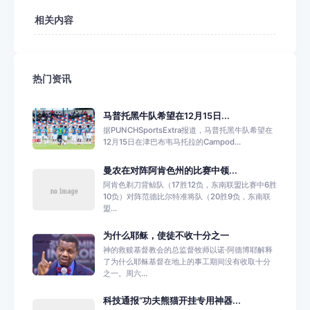
相关内容
热门资讯
马普托黑牛队希望在12月15日...
据PUNCHSportsExtra报道，马普托黑牛队希望在
12月15日在津巴布韦马托拉的Campod...
曼农在对阵阿肯色州的比赛中领...
阿肯色剃刀背鲸队（17胜12负，东南联盟比赛中6胜
10负）对阵范德比尔特准将队（20胜9负，东南联
盟...
为什么耶稣，使徒不收十分之一
神的救赎基督教会的总监督牧师以诺·阿德博耶解释
了为什么耶稣基督在地上的事工期间没有收取十分
之一。周六...
科技通报“功夫熊猫开挂专用神器...