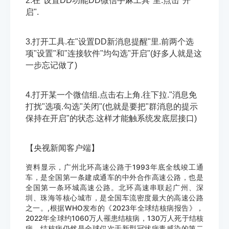
2.在"设置DD功能DD微信手麻工具"里.点击"开
启".
3.打开工具.在"设置DD新消息提醒"里.前两个选
项"设置"和"连接软件"均勾选"开启"(好多人就是这
一步忘记做了)
4.打开某一个微信组.点击右上角.往下拉."消息免
打扰"选项.勾选"关闭"(也就是要把"群消息的提示
保持在开启"的状态.这样才能触系统发底层接口)
【央视新闻客户端】
资料显示，广州北环高速公路于1993年底全线竣工通
车，是全国第一条建成通车的中外合作高速公路，也是
全国第一条环城高速公路。北环高速串联起广州、深
圳、珠海等核心城市，是全国车流密度最大的高速公路
之一。,根据WHO发布的《2023年全球结核病报告》，
2022年全球约1060万人罹患结核病，130万人死于结核
病，结核病仍然是全球仅次于新型冠状病毒感染的第二